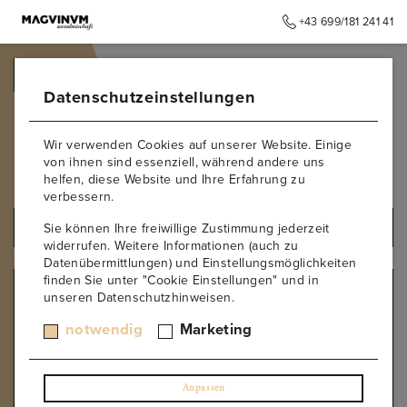
+43 699/181 241 41
➥
ZURÜCK ZUR STARTSEITE
Datenschutzeinstellungen
Fratelli Cavallotto -
Wir verwenden Cookies auf unserer Website. Einige
Tenuta Bricco Boschis
von ihnen sind essenziell, während andere uns
helfen, diese Website und Ihre Erfahrung zu
verbessern.
Sie können Ihre freiwillige Zustimmung jederzeit
ALLE PRODUKTE
widerrufen. Weitere Informationen (auch zu
Datenübermittlungen) und Einstellungsmöglichkeiten
finden Sie unter "Cookie Einstellungen" und in
PRODUZENT
unseren Datenschutzhinweisen.
Kurt Angerer
notwendig
Marketing
Château Paradis
Forjas del Salnes – Rodrigo Mendez
Weingut Wandl
Anpassen
Weingut Toni Söllner