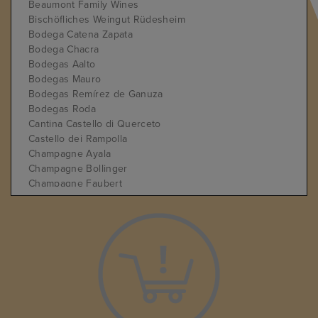
Beaumont Family Wines
Bischöfliches Weingut Rüdesheim
Bodega Catena Zapata
Bodega Chacra
Bodegas Aalto
Bodegas Mauro
Bodegas Remírez de Ganuza
Bodegas Roda
Cantina Castello di Querceto
Castello dei Rampolla
Champagne Ayala
Champagne Bollinger
Champagne Faubert
Champagne Liébart-Régnier
Château Cantemerle
Château Cheval Blanc
Château Cos d'Estournel
Château Grand Village
Château Hanteillan
Château Haut-Brion
Château Latour
Château Léoville-las-Cases