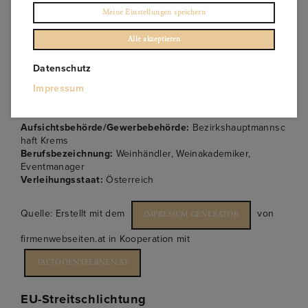
Tel.:
+43 699 18124141
Meine Einstellungen speichern
E-Mail:
OFFICE@MAGVINUM.COM
Alle akzeptieren
Mitglied bei:
WKO
Datenschutz
Berufsrecht:
Handelsgewerbe mit Ausnahme der
Impressum
reglementierten Handelsgewerbe; Organisation von
Veranstaltungen, Märkten und Messen (Eventmanagement)
Aufsichtsbehörde/Gewerbebehörde:
Bezirkshauptmannsc
haft Krems
Berufsbezeichnung:
Weinhändler, Weinakademiker,
Eventmanager
Verleihungsstaat:
Österreich
Quelle: Erstellt mit dem
von
IMPRESSUM GENERATOR
firmenwebseiten.at in Kooperation mit
TATTOOENTFERNEN.AT
EU-Streitschlichtung