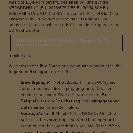
Was das EU-Recht betrifft, beziehen wir uns auf die
VERORDNUNG (EU) 2016/679 DES EUROPÄISCHEN
PARLAMENTS UND DES RATES vom 27. April 2016. Diese
Datenschutz-Grundverordnung der EU können Sie
selbstverständlich online auf EUR-Lex, dem Zugang zum
EU-Recht, unter
HTTPS://EUR-LEX.EUROPA.EU/LEGAL-CONTENT/DE/TXT/?
URI=CELEX%3A32016R0679
nachlesen.
Wir verarbeiten Ihre Daten nur, wenn mindestens eine der
folgenden Bedingungen zutrifft:
Einwilligung
(Artikel 6 Absatz 1 lit. a DSGVO): Sie
haben uns Ihre Einwilligung gegeben, Daten zu
einem bestimmten Zweck zu verarbeiten. Ein
Beispiel wäre die Speicherung Ihrer eingegebenen
Daten eines Kontaktformulars.
Vertrag
(Artikel 6 Absatz 1 lit. b DSGVO): Um einen
Vertrag oder vorvertragliche Verpflichtungen mit
Ihnen zu erfüllen, verarbeiten wir Ihre Daten. Wenn
wir zum Beispiel einen Kaufvertrag mit Ihnen