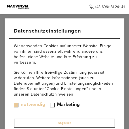
+43 699/181 241 41
➥
ZURÜCK ZUR STARTSEITE
Datenschutzeinstellungen
Impressum
Wir verwenden Cookies auf unserer Website. Einige
von ihnen sind essenziell, während andere uns
helfen, diese Website und Ihre Erfahrung zu
Informationspflicht laut §5 E-Commerce Gesetz, §14
verbessern.
Unternehmensgesetzbuch, §63 Gewerbeordnung und
Offenlegungspflicht laut §25 Mediengesetz.
Sie können Ihre freiwillige Zustimmung jederzeit
widerrufen. Weitere Informationen (auch zu
MagvinuM – Weinbotschaft
Datenübermittlungen) und Einstellungsmöglichkeiten
Magdalena Dobesberger-Riedel
finden Sie unter "Cookie Einstellungen" und in
Weinberggasse 2,
unseren Datenschutzhinweisen.
3550 Langenlois,
Österreich
notwendig
Marketing
Unternehmensgegenstand:
Weinhandel und
Eventmanagement
UID-Nummer:
ATU71460028
Anpassen