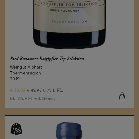
Ried Rodauner Rotgipfler Top Selektion
Weingut Alphart
Thermenregion
2019
€
30.52
€ 35.9
/ 0,75 L FL.
inkl. USt. 0.0%
exkl. Lieferung