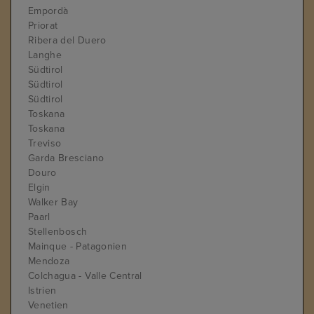
Empordà
Priorat
Ribera del Duero
Langhe
Südtirol
Südtirol
Südtirol
Toskana
Toskana
Treviso
Garda Bresciano
Douro
Elgin
Walker Bay
Paarl
Stellenbosch
Mainque - Patagonien
Mendoza
Colchagua - Valle Central
Istrien
Venetien