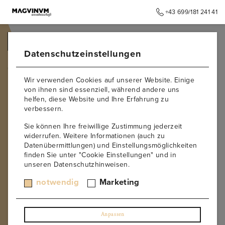
+43 699/181 241 41
➥
ZURÜCK ZUR STARTSEITE
Datenschutzeinstellungen
Thermenregion
Wir verwenden Cookies auf unserer Website. Einige
von ihnen sind essenziell, während andere uns
THERMENREGION
helfen, diese Website und Ihre Erfahrung zu
verbessern.
Südlich von Wien liegt die traditionsreiche
Thermenregion
, wo
Sie können Ihre freiwillige Zustimmung jederzeit
schon die Römer Wein anbauten. Das Klima ist warm und
widerrufen. Weitere Informationen (auch zu
trocken, die Böden abwechslungsreich – beste
Datenübermittlungen) und Einstellungsmöglichkeiten
Voraussetzungen für autochthone Sorten
finden Sie unter "Cookie Einstellungen" und in
wie
Zierfandler
und
Rotgipfler
, aber auch für elegante
Pinot
unseren Datenschutzhinweisen.
Noir
und
St. Laurent
. Diese Weine sind fein, aromatisch und
notwendig
Marketing
besitzen beachtliches Reifepotenzial.
Im
Magvinum Webshop
findest du
gereifte Thermenregion-
Weine
, die in perfekter Balance zwischen Frucht, Würze und
Reife stehen. Wir legen Wert auf Herkunft, Authentizität und
Anpassen
sorgfältige Lagerung – so kannst du Weine genießen, die