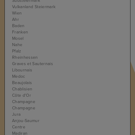
Südsteiermark
Vulkanland Steiermark
Wien
Ahr
Baden
Franken
Mosel
Nahe
Pfalz
Rheinhessen
Graves et Sauternais
Libournais
Medoc
Beaujolais
Chablisien
Côte d'Or
Champagne
Champagne
Jura
Anjou-Saumur
Centre
Madiran