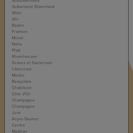
Südsteiermark
Vulkanland Steiermark
Wien
Ahr
Baden
Franken
Mosel
Nahe
Pfalz
Rheinhessen
Graves et Sauternais
Libournais
Medoc
Beaujolais
Chablisien
Côte d'Or
Champagne
Champagne
Jura
Anjou-Saumur
Centre
Madiran