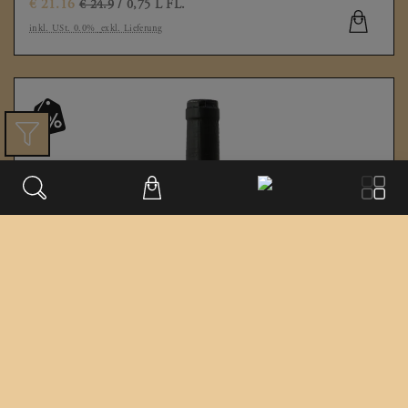
€
21.16
€ 24.9
/ 0,75 L FL.
inkl. USt. 0.0%
exkl. Lieferung