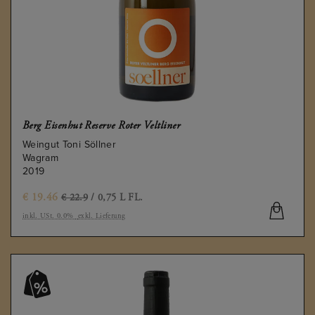
Berg Eisenhut Reserve Roter Veltliner
Weingut Toni Söllner
Wagram
2019
€
19.46
€ 22.9
/ 0,75 L FL.
inkl. USt. 0.0%
exkl. Lieferung