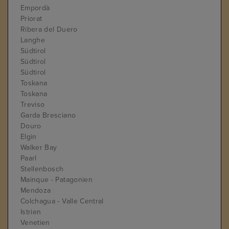
Empordà
Priorat
Ribera del Duero
Langhe
Südtirol
Südtirol
Südtirol
Toskana
Toskana
Treviso
Garda Bresciano
Douro
Elgin
Walker Bay
Paarl
Stellenbosch
Mainque - Patagonien
Mendoza
Colchagua - Valle Central
Istrien
Venetien