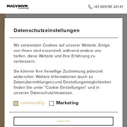
+43 699/181 241 41
➥
ZURÜCK ZUR STARTSEITE
Datenschutzeinstellungen
Wagram
Wir verwenden Cookies auf unserer Website. Einige
von ihnen sind essenziell, während andere uns
WAGRAM
helfen, diese Website und Ihre Erfahrung zu
verbessern.
Der
Wagram
nördlich der Donau beeindruckt mit seinen
Sie können Ihre freiwillige Zustimmung jederzeit
mächtigen Lössböden, die den Weinen Fülle und Würze
widerrufen. Weitere Informationen (auch zu
verleihen. Vor allem
Grüner Veltliner
und
Roter
Datenübermittlungen) und Einstellungsmöglichkeiten
Veltliner
gedeihen hier in höchster Qualität. Typisch für den
finden Sie unter "Cookie Einstellungen" und in
Wagram sind cremige Textur, feine Pfeffernoten und eine
unseren Datenschutzhinweisen.
saftige Struktur, die über Jahre hinweg an Eleganz gewinnt.
notwendig
Marketing
Bei
Magvinum
findest du
gereifte Wagram-Weine
, die ihre
Herkunft perfekt widerspiegeln. Durch sorgfältige Lagerung
und Geduld entfalten sie Tiefe, Mandeltöne und harmonische
Balance. Diese Weine beweisen, dass der Wagram zu den
Anpassen
spannendsten Weißweinregionen Österreichs zählt.