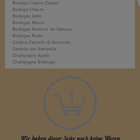
Bodega Catena Zapata
Bodega Chacra
Bodegas Aalto
Bodegas Mauro
Bodegas Remírez de Ganuza
Bodegas Roda
Cantina Castello di Querceto
Castello dei Rampolla
Champagne Ayala
Champagne Bollinger
Champagne Faubert
Champagne Liébart-Régnier
Château Cantemerle
Château Cheval Blanc
Château Cos d'Estournel
Château Grand Village
Château Hanteillan
Château Haut-Brion
Château Latour
Château Léoville-las-Cases
Château Loyac
Wir haben dieser Seite noch keine Waren