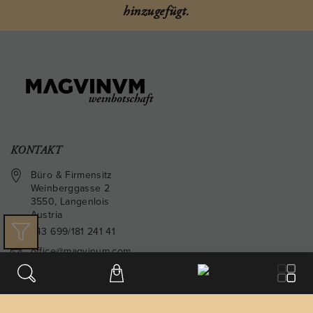
hinzugefügt.
KONTAKT
Büro & Firmensitz
Weinberggasse 2
3550
,
Langenlois
Austria
+43 699/181 241 41
office@magvinum.com
FOOTER