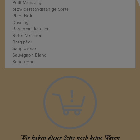
Petit Manseng
pilzwiderstandsfähige Sorte
Pinot Noir
Riesling
Rosenmuskateller
Roter Veltliner
Rotgipfler
Sangiovese
Sauvignon Blanc
Scheurebe
Sercial
St. Laurent
Syrah
Tannat
Tempranillo
Turbiana
Weissburgunder
Welschriesling
Zierfandler
Zweigelt
Wir haben dieser Seite noch keine Waren