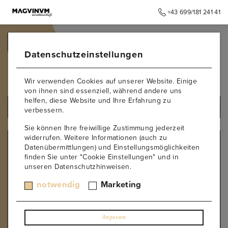
+43 699/181 241 41
➥
ZURÜCK ZUR STARTSEITE
Datenschutzeinstellungen
Nebbiolo
Wir verwenden Cookies auf unserer Website. Einige
von ihnen sind essenziell, während andere uns
helfen, diese Website und Ihre Erfahrung zu
ALLE PRODUKTE
verbessern.
Sie können Ihre freiwillige Zustimmung jederzeit
widerrufen. Weitere Informationen (auch zu
REBSORTE
Datenübermittlungen) und Einstellungsmöglichkeiten
finden Sie unter "Cookie Einstellungen" und in
Albarino
unseren Datenschutzhinweisen.
Moscato
Malvasier
notwendig
Marketing
Manzoni Rosso
Barbera
Blaufränkisch
Anpassen
Boal Branco