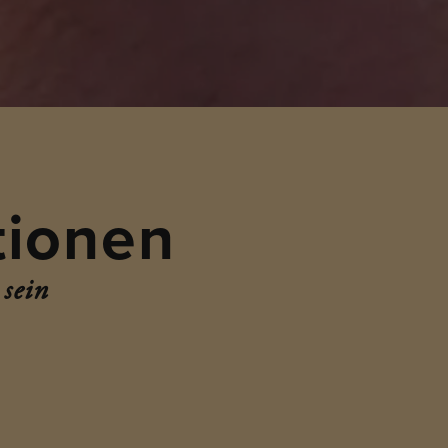
tionen
 sein