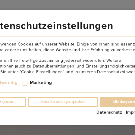
VERSANDKOSTENFREI AB 149€
tenschutzeinstellungen
AKTUELLES
NEWSLETTER
KONTAKT
ÜBER U
rwenden Cookies auf unserer Website. Einige von ihnen sind essenzi
d andere uns helfen, diese Website und Ihre Erfahrung zu verbesse
nnen Ihre freiwillige Zustimmung jederzeit widerrufen. Weitere
ationen (auch zu Datenübermittlungen) und Einstellungsmöglichkeite
ng &
ng &
ng &
ng &
ng &
 Sie unter "Cookie Einstellungen" und in unseren Datenschutzhinwei
twendig
Marketing
on
on
on
on
on
Anpassen
Meine Einstellungen speichern
Alle akzeptiere
Datenschutz
Imp