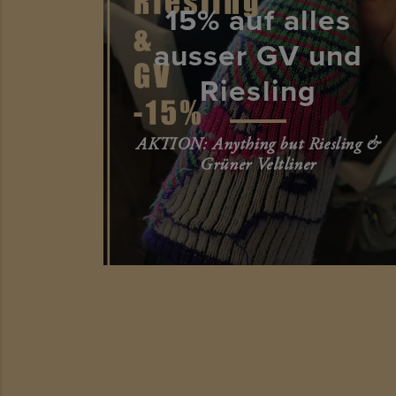
15% auf alles
ausser GV und
Riesling
AKTION: Anything but Riesling &
Grüner Veltliner