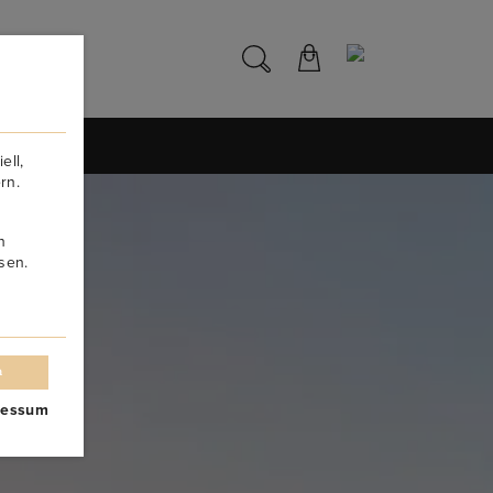
NS
ell,
rn.
n
sen.
n
ressum