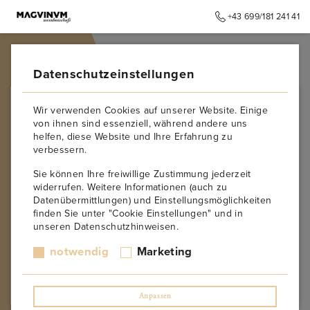
+43 699/181 241 41
➥
ZURÜCK ZUR STARTSEITE
Datenschutzeinstellungen
Wir verwenden Cookies auf unserer Website. Einige
von ihnen sind essenziell, während andere uns
helfen, diese Website und Ihre Erfahrung zu
verbessern.
Sie können Ihre freiwillige Zustimmung jederzeit
widerrufen. Weitere Informationen (auch zu
Datenübermittlungen) und Einstellungsmöglichkeiten
finden Sie unter "Cookie Einstellungen" und in
unseren Datenschutzhinweisen.
Sorry! This page might not exist or was removed!
notwendig
Marketing
➥
ZURÜCK ZUR STARTSEITE
Anpassen