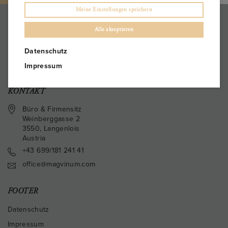
Meine Einstellungen speichern
Alle akzeptieren
Datenschutz
Impressum
KONTAKT
Büro & Firmensitz
Weinberggasse 2
3550
,
Langenlois
Austria
+43 699/181 241 41
office@magvinum.com
FOOTER
Datenschutz
Impressum