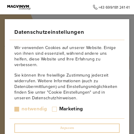
+43 699/181 241 41
➥
ZURÜCK ZUR STARTSEITE
Datenschutzeinstellungen
Jura
Wir verwenden Cookies auf unserer Website. Einige
von ihnen sind essenziell, während andere uns
helfen, diese Website und Ihre Erfahrung zu
ALLE PRODUKTE
verbessern.
Sie können Ihre freiwillige Zustimmung jederzeit
widerrufen. Weitere Informationen (auch zu
REGION
Datenübermittlungen) und Einstellungsmöglichkeiten
finden Sie unter "Cookie Einstellungen" und in
Niederösterreich
unseren Datenschutzhinweisen.
Thermenregion
Burgenland
notwendig
Marketing
Steiermark
Wien
Oberösterreich
Anpassen
Ahr