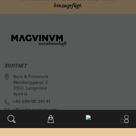
hinzugefügt.
KONTAKT
Büro & Firmensitz
Weinberggasse 2
3550
,
Langenlois
Austria
+43 699/181 241 41
office@magvinum.com
FOOTER