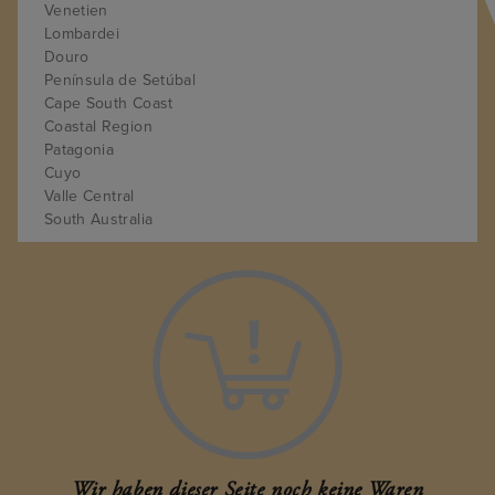
Venetien
Lombardei
Douro
Península de Setúbal
Cape South Coast
Coastal Region
Patagonia
Cuyo
Valle Central
South Australia
Wairarapa-Martinborough
Provence
Istrien
Baden
Crisana Hills
Timis
Wir haben dieser Seite noch keine Waren