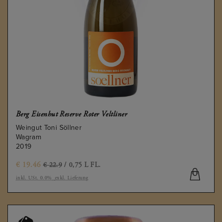
Berg Eisenhut Reserve Roter Veltliner
Weingut Toni Söllner
Wagram
2019
€
19.46
€ 22.9
/ 0,75 L FL.
inkl. USt. 0.0%
exkl. Lieferung