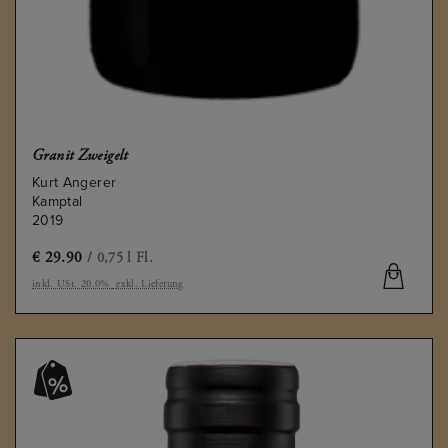
Granit Zweigelt
Kurt Angerer
Kamptal
2019
€
29.90
/ 0,75 l Fl.
inkl. USt. 20.0%
exkl. Lieferung