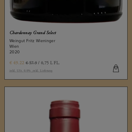
Chardonnay Grand Select
Weingut Fritz Wieninger
Wien
2020
€
49.22
€ 57.9
/ 0,75 L FL.
inkl. USt. 0.0%
exkl. Lieferung