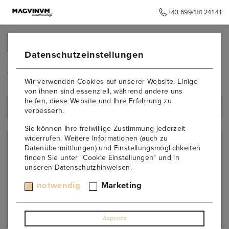
+43 699/181 241 41
➥
ZURÜCK ZUR STARTSEITE
Datenschutzeinstellungen
trocken / brut
Wir verwenden Cookies auf unserer Website. Einige
von ihnen sind essenziell, während andere uns
helfen, diese Website und Ihre Erfahrung zu
ALLE PRODUKTE
verbessern.
Sie können Ihre freiwillige Zustimmung jederzeit
widerrufen. Weitere Informationen (auch zu
RESTZUCKERGEHALT
Datenübermittlungen) und Einstellungsmöglichkeiten
finden Sie unter "Cookie Einstellungen" und in
brut
unseren Datenschutzhinweisen.
extra brut
extratrocken
notwendig
Marketing
halbtrocken / extra dry
süß / sweet
trocken / brut
Anpassen