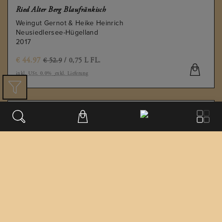
Ried Alter Berg Blaufränkisch
Weingut Gernot & Heike Heinrich
Neusiedlersee-Hügelland
2017
€
44.97
€ 52.9
/ 0,75 L FL.
inkl. USt. 0.0%
exkl. Lieferung