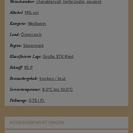
charaktervoll, tiefgründig, opulent
Weincharakter:
14% vol
Alkohol:
Weißwein
Kategorie:
Österreich
Land:
Steiermark
Region:
Große STK Ried
Klassifizierte Lage:
95 P
Falstaff:
trocken / brut
Restzuckergehalt:
8.0°C bis 10.0°C
Serviertemperatur:
0,75 l Fl.
Füllmenge:
KUNDENBEWERTUNGEN