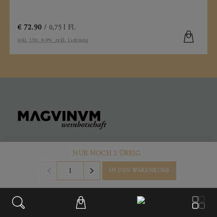
€
72.90
/ 0,75 l Fl.
inkl. USt. 0.0%
exkl. Lieferung
NUR NOCH 2 ÜBRIG
KONTAKT
IN DEN WARENKORB
Büro & Firmensitz
Weinberggasse 2
3550
,
Langenlois
Austria
+43 699/181 241 41