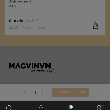
Südsteiermark
2017
€
103.50
/ 0,75 l Fl.
inkl. USt. 0.0%
exkl. Lieferung
KONTAKT
IN DEN WARENKORB
Büro & Firmensitz
Weinberggasse 2
3550
,
Langenlois