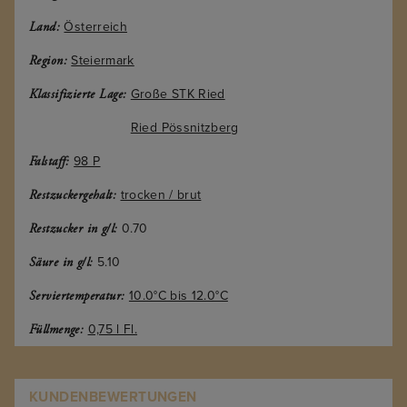
Österreich
Land:
Steiermark
Region:
Große STK Ried
Klassifizierte Lage:
Ried Pössnitzberg
Klassifizierte Lage:
98 P
Falstaff:
trocken / brut
Restzuckergehalt:
0.70
Restzucker in g/l:
5.10
Säure in g/l:
10.0°C bis 12.0°C
Serviertemperatur:
0,75 l Fl.
Füllmenge:
KUNDENBEWERTUNGEN