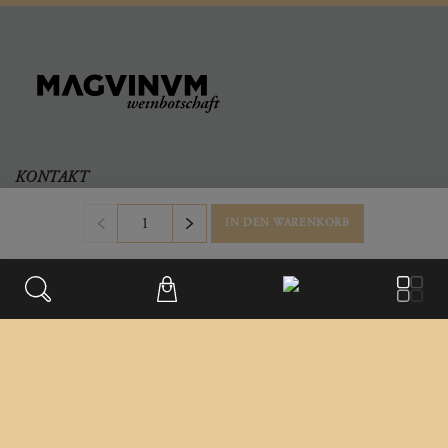
KONTAKT
Büro & Firmensitz
IN DEN WARENKORB
Weinberggasse 2
3550
,
Langenlois
Austria
+43 699/181 241 41
office@magvinum.com
FOOTER
Datenschutz
Impressum