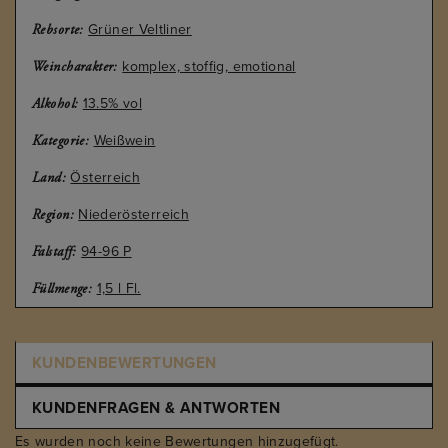
Grüner Veltliner
Rebsorte:
komplex, stoffig, emotional
Weincharakter:
13.5% vol
Alkohol:
Weißwein
Kategorie:
Österreich
Land:
Niederösterreich
Region:
94-96 P
Falstaff:
1,5 l Fl.
Füllmenge:
KUNDENBEWERTUNGEN
KUNDENFRAGEN & ANTWORTEN
Es wurden noch keine Bewertungen hinzugefügt.