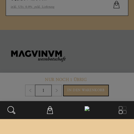
inkl. USt. 0.0%
exkl. Lieferung
NUR NOCH 1 ÜBRIG
KONTAKT
IN DEN WARENKORB
Büro & Firmensitz
Weinberggasse 2
3550
,
Langenlois
Austria
+43 699/181 241 41
office@magvinum.com