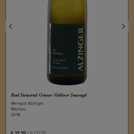
Ried Steinertal Grüner Veltliner Smaragd
Weingut Alzinger
Wachau
2018
€
39.90
/ 0,75 l Fl.